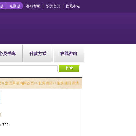
版
电脑版
客服帮助
设为首页
收藏本站
心灵书库
付款方式
在线咨询
世今生因果谘询网首页
>>
服务项目
>>服务项目详情
询
：769