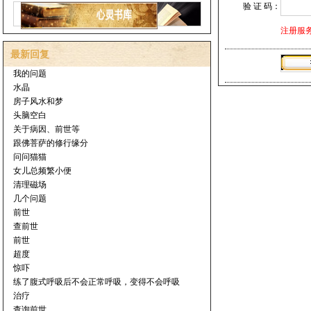
验 证 码：
注册服务
最新回复
我的问题
水晶
房子风水和梦
头脑空白
关于病因、前世等
跟佛菩萨的修行缘分
问问猫猫
女儿总频繁小便
清理磁场
几个问题
前世
查前世
前世
超度
惊吓
练了腹式呼吸后不会正常呼吸，变得不会呼吸
治疗
查询前世