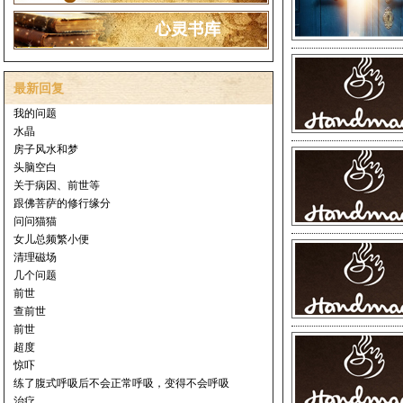
最新回复
我的问题
水晶
房子风水和梦
头脑空白
关于病因、前世等
跟佛菩萨的修行缘分
问问猫猫
女儿总频繁小便
清理磁场
几个问题
前世
查前世
前世
超度
惊吓
练了腹式呼吸后不会正常呼吸，变得不会呼吸
治疗