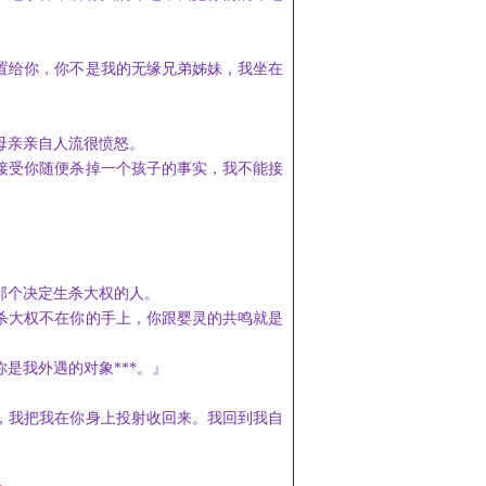
置给你，你不是我的无缘兄弟姊妹，我坐在
母亲亲自人流很愤怒。
接受你随便杀掉一个孩子的事实，我不能接
那个决定生杀大权的人
。
杀大权
不在你的
手
上，你跟婴灵的共鸣就是
你是
我外遇的对象***。』
，我
把我在你身上投射收回来。我回到我自