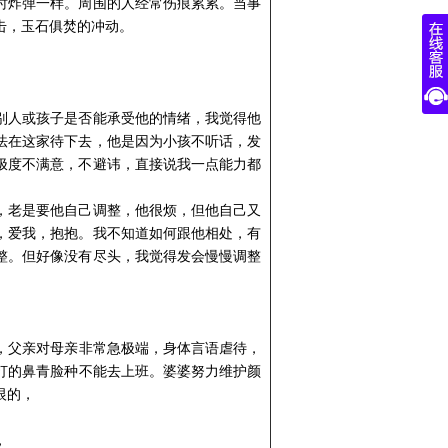
时炸弹一样。周围的人经常伤痕累累。当事
击，玉石俱焚的冲动。
别人或孩子是否能承受他的情绪，我觉得他
法在这家待下去，他是因为小孩不听话，发
极度不满意，不避讳，直接说我一点能力都
，老是要他自己调整，他很烦，但他自己又
，爱我，抱抱。我不知道如何跟他相处，有
整。但好像没有尽头，我觉得发会慢慢调整
，父亲对母亲非常急
极端
，身体言语虐待，
打的
鼻青
脸种不能去上班。婆婆努力维护颜
恨的，
，