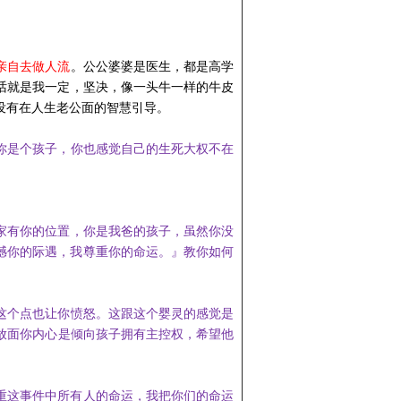
亲自去做人流
。公公婆婆是医生
，都是高学
话就是我一定，坚决，像一头牛一样的牛皮
没有在人生老公面的智慧引导。
你是个孩子，
你也感觉自己的生死大权不
在
家有你的位置，你是我爸的孩子，虽然你没
憾你的际遇，我尊重你的命运
。
』教
你如何
这个点也让你愤怒。这跟这个婴灵
的感觉是
放面
你内心是倾向孩子
拥有主控
权，希望他
重这事件中所有人的命运，我把你们的命运