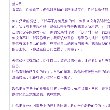
整自己。
看完后，你知道了，
但你对父母的愤怒还是存在。
你还是很愤怒
你对父亲
的愤怒，
『
我
再
不好都是你的种，
你
从来没有告诉我
的。
我
没有要
表现
不好，是你从来没有告诉我怎么做才好。
』（
让
你的父亲跟你对不起，
你的父亲对你说：『
孩子对不起，我没
你没有不好，我跟你道歉，我应该尊重你，尊重你的成长，尊重
重你有属于自己的频率，
尊重
你自己
的选择与做法
。我收回我的
的自主权。
（你坐在自己的位置了，你稳了）』
教你如何安抚自己，陪伴自己，
教你珍惜生命，
让你看到父母有
自己。
让
你看到自己生命的轨道，自己的频率，教你如何按照自己
的轨
洗涤接光，七轮打通，
你的人稳下来了。
教你把在妻身上
的投射收回來，
告诉妻
，你不是我的爸爸，也不
以你的老公式来爱我。我尊重你。
让你把在公司同事身上的投射收回来，教你坐在老板的位置上，