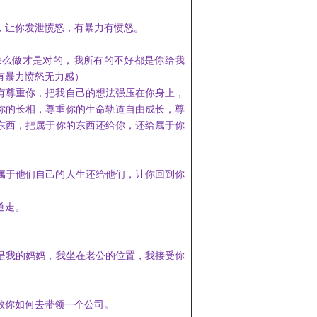
，
让你发泄愤怒，
有暴力有愤怒
。
怎么做才是对的，我所有的不好都是你给我
有暴力愤怒无力感）
有尊重你，把我自己的想法强压在你身上，
你的长相，尊重你的生命轨道
自由成长
，尊
东西，把属于你的东西还给你，还给属于你
属于他们自己的
人生
还给他们，让你回到你
道走
。
是我的妈妈，
我坐在老公的位置，
我接受你
教你如何去带领一个公司。