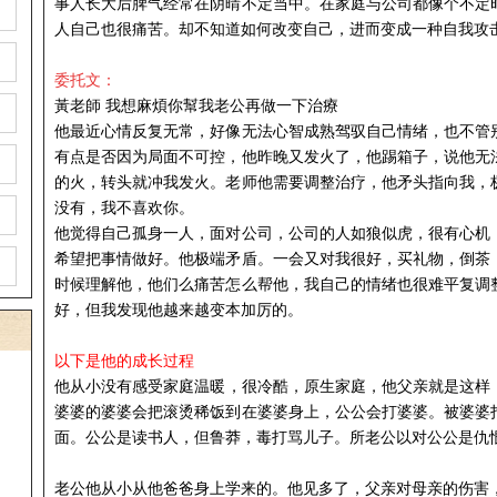
事人长大后脾气经常在阴晴不定当中。在家庭与公司都像个不定
人自己也很痛苦。却不知道如何改变自己，进而变成一种自我攻
委托文：
黃老師 我想麻煩你幫我
老公
再做一下治療
他最近心情反复无常，好像无法心智成熟驾驭自己情绪，也不管
有点是否因为局面不可控，他昨晚又发火了，他踢箱子，说他无
的火，转头就冲我发火。老师他需要调整治疗，他矛头指向我，
没有，我不喜欢你。
他觉得自己孤身一人，面对公司，公司的人如狼似虎，很有心机
希望把事情做好。他极端矛盾。一会又对我很好，买礼物，倒茶
时候理解他，他们么痛苦怎么帮他，我自己的情绪也很难平复调
好，但我发现他越来越变本加厉的。
以下是他的成长过程
他
从小没有
感受
家庭温暖，
很
冷酷，原生家庭，他父亲就是这样
婆婆的婆婆
会把滚烫稀饭到在婆婆身上，
公公
会打婆婆
。被
婆婆
面。公公是读书人，但鲁莽，
毒
打骂儿子。
所老公以对公公是仇
老公他
从小从他爸爸身上学来的。他见多了，父亲对母亲的伤害