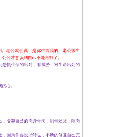
明。
老公
就会说，是你生给我的。老公很生
，公公才意识到自己不能再打了。
到
恐惧生命的出处，有威胁，对生命出处的
伤的心。
己，
舍弃自己的
肉身
骨肉，
削骨
还父，削肉
上，因为你要投胎转世，不断的修复自己完