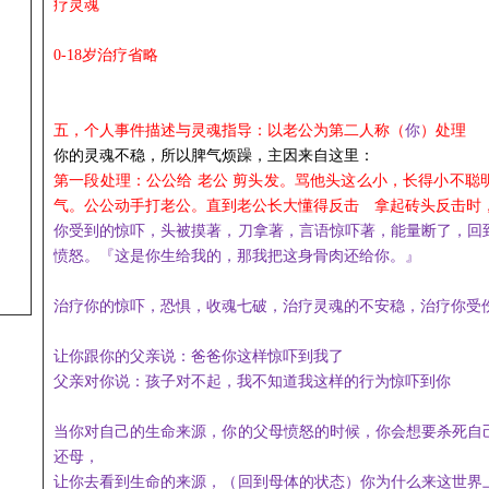
疗灵魂
0-18岁治疗省略
五，个人事件描述与灵魂指导：以老公
为第二人称
（
你
）
处理
你
的灵魂不稳，所以脾气烦躁，主因来自这里：
第一段处理：公公给 老公 剪头发。骂
他头
这么小，
长得小不聪
气。公公动手打老公。直到老公长大懂得反击 拿起砖头反击
时
你
受到的惊吓，头被摸著，刀拿著，言语惊吓著，能量断了，回
愤怒。『这
是你生给我的，那我把这身骨肉还给你。
』
治疗你的惊吓，
恐惧，收魂七破，治疗灵魂的不安稳，治疗你受
让你跟你的父亲说：
爸爸你这样惊吓到我了
父亲对你说：
孩子对不起，我不知道我这样的行为惊吓到你
当
你对自己的生命来源，你的父母愤怒的时候，你会想要
杀死自
还母
，
让
你去看到生命的来源，
（回到母体的状态）
你为什么来这世界