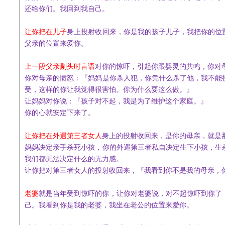
还给你们。
我回到我自己。
让
你把
在
儿子
身上
投射收回来，你是我的孩子儿子，我把你的位
父亲的位置来爱你。
上一段父亲剔头
时言语
对你的惊吓，引起你跟婴灵的共鸣，你对
你对母亲的愤怒：
『妈妈
是你杀人犯，你凭什么杀了他，我不能
受，这样的你让我觉得很害
怕
。
你为什么要这么做。』
让妈妈对你说：『孩子对不起，
我
是
为了维护这个家庭
。
』
你的心就安定下来了。
让
你把在
外遇
第三者女人
身上的投射收回来
，
是你的母亲，就是
妈妈
决定亲手杀死小孩，
你的外遇第三者私自
决定生下小孩，
生
我们都无法决定什么
的无力感。
让
你把
对第三者女人
的投射收回来，
『
我看到你不是我的母亲，
老婆
就是当年受到惊吓的你，
让你对老婆说，对不起惊吓到你了
己。我看到你是我的老婆，我坐在老公的位置来爱你。