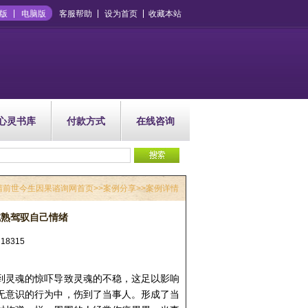
版
电脑版
客服帮助
设为首页
收藏本站
心灵书库
付款方式
在线咨询
晴前世今生因果谘询网首页
>>
案例分享
>>案例详情
成熟驾驭自己情绪
18315
到灵魂的惊吓导致灵魂的不稳，这足以影响
无意识的行为中，伤到了当事人。形成了当