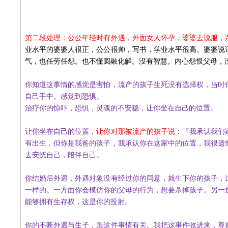
第二段处理：公公
年轻时有外遇，外面女人怀孕，婆婆去说服，
业水平的
婆婆人很正，公公很帅，写书，学业水平很
高
。
婆婆
说
气，也任劳任怨。也不懂圆融化解。没有智慧。内心怨恨父母，
你知道这事情的感觉是害怕，流产
的孩子
生死
没有选择权，
当时
自己手中。
感觉到恐惧。
治疗
你的惊吓，恐惧，灵魂的不安稳，让你坐在自己的位置。
让你坐在自己的位置，
让你对那被流产
的
孩子说
：
『
我
承认我们
有出生，但你是我爸的孩子，我承认你在这家中的位置
，我很遗
去安抚自己，陪伴自己。
你结婚后外遇，
外遇对象没有经过你的同意，就
生下
你的
孩子
，
一样的
。
一方面
你
会模仿你的父
母
的行为，
想要
杀掉孩子。
另一
能够拥有生存权，这是你的投射。
你
的不断外遇与生子，跟这件事情有关。
我
把这事件收进来，尊