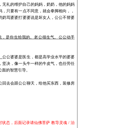
，无礼的维护自己的妈妈，
奶奶
，他的妈妈
妈
，只要有一点不
同意
，就会
拳脚相向
，，
奶奶
骂婆婆打婆婆
说是
坏女人，公公不替婆
说，是你生给我的。老公很生气。公公动手
。
公公婆婆是医生
，都是高学业水平的
婆婆
，坚决，像一头牛一样的牛皮气，也任劳任
公面的智慧引导。
公回去会跟公公聊天，给他买东西，装修房
态，后面记录请仙佛菩萨 教导灵魂 / 治