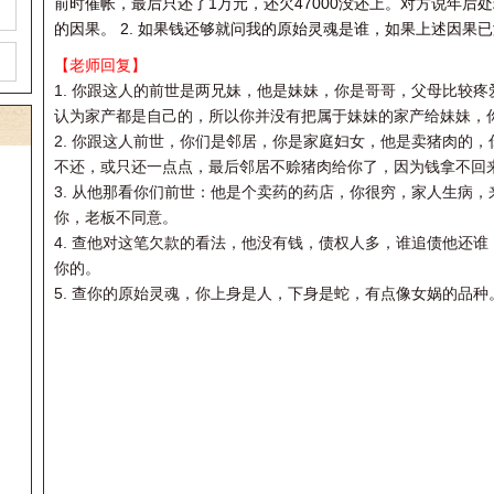
前时催帐，最后只还了1万元，还欠47000没还上。对方说年后
的因果。 2. 如果钱还够就问我的原始灵魂是谁，如果上述因果
【老师回复】
1.
你跟这人的前世是两兄妹，他是妹妹，你是哥哥，父母比较疼
认为家产都是自己的，所以你并没有把属于妹妹的家产给妹妹，
2. 你跟这人前世，你们是邻居，你是家庭妇女，他是卖猪肉的
不还，或只还一点点，最后邻居不赊猪肉给你了，因为钱拿不回
3. 从他那看你们前世：他是个卖药的药店，你很穷，家人生病
你，老板不同意。
4. 查他对这笔欠款的看法，他没有钱，债权人多，谁追债他还
你的。
5. 查你的原始灵魂，你上身是人，下身是蛇，有点像女娲的品种