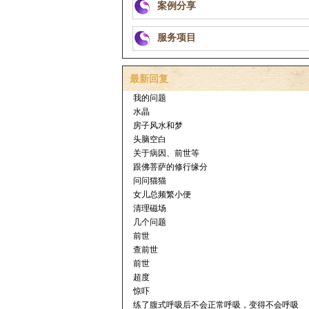
案例分享
服务项目
最新回复
我的问题
水晶
房子风水和梦
头脑空白
关于病因、前世等
跟佛菩萨的修行缘分
问问猫猫
女儿总频繁小便
清理磁场
几个问题
前世
查前世
前世
超度
惊吓
练了腹式呼吸后不会正常呼吸，变得不会呼吸