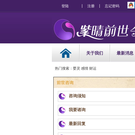
登陆
注册
忘记密码
关于我们
最新消息
热门搜索：婴灵 感情 财运
前世咨询
咨询须知
我要谘询
最新回复