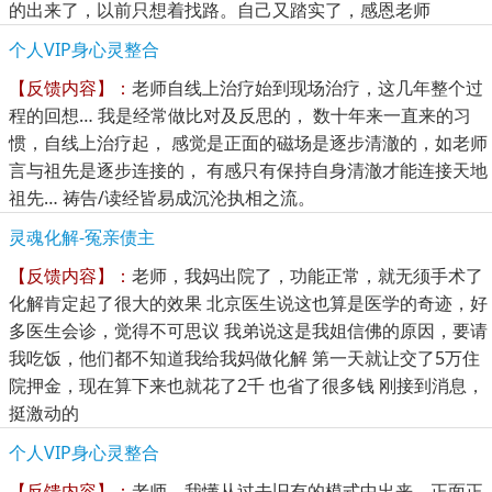
的出来了，以前只想着找路。自己又踏实了，感恩老师
个人VIP身心灵整合
【反馈内容】：
老师自线上治疗始到现场治疗，这几年整个过
程的回想… 我是经常做比对及反思的， 数十年来一直来的习
惯，自线上治疗起， 感觉是正面的磁场是逐步清澈的，如老师
言与祖先是逐步连接的， 有感只有保持自身清澈才能连接天地
祖先… 祷告/读经皆易成沉沦执相之流。
灵魂化解-冤亲债主
【反馈内容】：
老师，我妈出院了，功能正常，就无须手术了
化解肯定起了很大的效果 北京医生说这也算是医学的奇迹，好
多医生会诊，觉得不可思议 我弟说这是我姐信佛的原因，要请
我吃饭，他们都不知道我给我妈做化解 第一天就让交了5万住
院押金，现在算下来也就花了2千 也省了很多钱 刚接到消息，
挺激动的
个人VIP身心灵整合
【反馈内容】：
老师，我懂从过去旧有的模式中出来，正面正