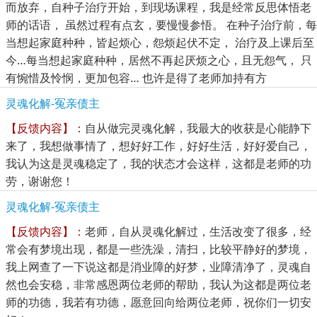
而放弃，自种子治疗开始，到现场课程，我是经常反思体悟老
师的话语， 虽然过程有点玄，要慢慢参悟。 在种子治疗前，每
当想起家庭种种，皆起烦心，怨烦起伏不定， 治疗及上课后至
今…每当想起家庭种种，居然不再起厌烦之心，且无怨气， 只
有惋惜及怜悯，更加包容… 也许是得了老师加持有方
灵魂化解-冤亲债主
【反馈内容】：
自从做完灵魂化解，我最大的收获是心能静下
来了，我想做事情了，想好好工作，好好生活，好好爱自己，
我认为这是灵魂稳定了，我的状态才会这样，这都是老师的功
劳，谢谢您！
灵魂化解-冤亲债主
【反馈内容】：
老师，自从灵魂化解过，生活改变了很多，经
常会有梦境出现，都是一些洗澡，清扫，比较平静好的梦境，
我上网查了一下说这都是消业障的好梦，业障清净了，灵魂自
然也会安稳，非常感恩两位老师的帮助，我认为这都是两位老
师的功德，我若有功德，愿意回向给两位老师，祝你们一切安