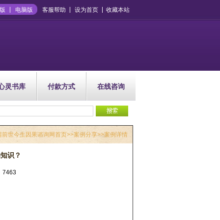
版
电脑版
客服帮助
设为首页
收藏本站
心灵书库
付款方式
在线咨询
晴前世今生因果谘询网首页
>>
案例分享
>>案例详情
的知识？
7463