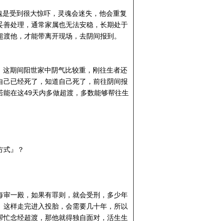
魂是受到很大惊吓，灵魂会迷失，他会重复
妥善处理，通常家属也无法安稳，长期处于
超渡他，才能带离开现场，去阴间报到。
间，这期间阳世家中阴气比较重，刚往生者还
自己已经死了，知道自己死了，前往阴间报
能在这49天内多做超渡，多数能够帮往生
方式』？
每审一殿，如果有罪则，就会受刑，多少年
。这样走完进入投胎，会需要几十年，所以
帮忙念经超渡，那他就得独自面对，活生生