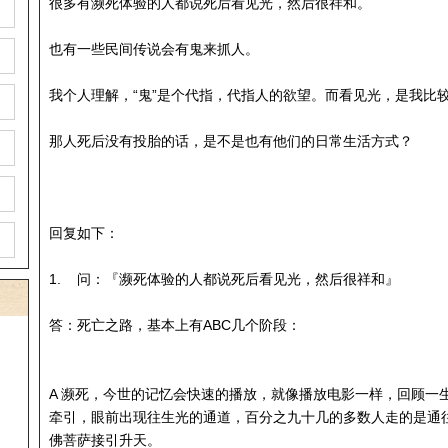
很多有濒死体验的人都说死后看见光，然后很祥和。
也有一些民间传说会有鬼来抓人。
我个人理解，“鬼”是个代指，代指人的欲望。而看见光，是我比
那人死后没有投胎的话，是不是也有他们的日常生活方式？
回复如下：
1. 问：『濒死体验的人都说死后看见光，然后很祥和』
答：死亡之路，基本上有ABC几个阶段：
A 濒死，今世的记忆会快速的播放，就像播放电影一样，回顾一
牵引，眼前出现往生光的通道，百分之九十几的多数人走的是通
佛菩萨接引升天。