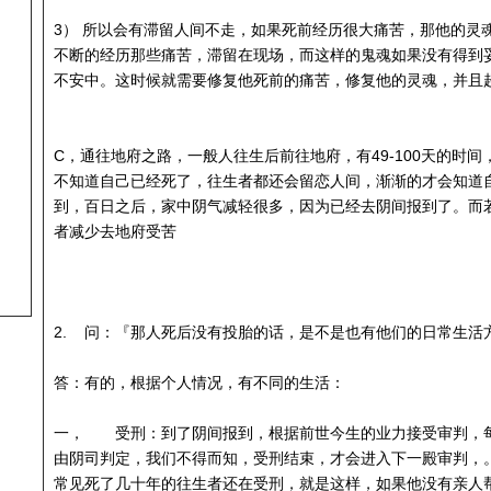
3） 所以会有滞留人间不走，如果死前经历很大痛苦，那他的灵
不断的经历那些痛苦，滞留在现场，而这样的鬼魂如果没有得到
不安中。这时候就需要修复他死前的痛苦，修复他的灵魂，并且
C，通往地府之路，一般人往生后前往地府，有49-100天的时
不知道自己已经死了，往生者都还会留恋人间，渐渐的才会知道
到，百日之后，家中阴气减轻很多，因为已经去阴间报到了。而若
者减少去地府受苦
2. 问：『那人死后没有投胎的话，是不是也有他们的日常生活
答：有的，根据个人情况，有不同的生活：
一， 受刑：到了阴间报到，根据前世今生的业力接受审判，
由阴司判定，我们不得而知，受刑结束，才会进入下一殿审判，
常见死了几十年的往生者还在受刑，就是这样，如果他没有亲人