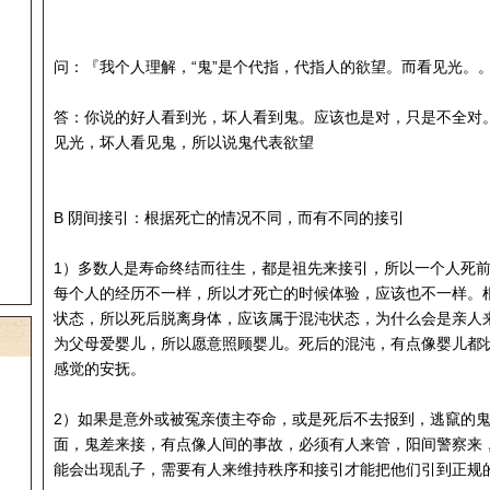
问：『我个人理解，“鬼”是个代指，代指人的欲望。而看见光。
答：你说的好人看到光，坏人看到鬼。应该也是对，只是不全对
见光，坏人看见鬼，所以说鬼代表欲望
B 阴间接引：根据死亡的情况不同，而有不同的接引
1）多数人是寿命终结而往生，都是祖先来接引，所以一个人死
每个人的经历不一样，所以才死亡的时候体验，应该也不一样。
状态，所以死后脱离身体，应该属于混沌状态，为什么会是亲人
为父母爱婴儿，所以愿意照顾婴儿。死后的混沌，有点像婴儿都
感觉的安抚。
2）如果是意外或被冤亲债主夺命，或是死后不去报到，逃竄的鬼
面，鬼差来接，有点像人间的事故，必须有人来管，阳间警察来
能会出现乱子，需要有人来维持秩序和接引才能把他们引到正规