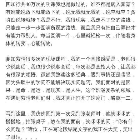
四加行共40万次的功课我也是做过的。谁不都是病入膏肓？
有谁能说放下就能放下的，说无我就无我的，说空就空？贪
嗔痴说转就转？我是不行。我很现实，我走不了空的路线，
只能走一步一步圆满所愿的路线。而且我只有把自己弄好才
有能力帮别人。每当圆满一个，心里就轻松一次，伴随着身
体的转变，心能转物。
参加紫晴很多次的现场课程，我的一个直接感受是，老师很
少说废话，我也很少说客套话，每次都是直指人心，让我都
有很深的领悟。虽然我熟读这多经典，遇到事情还是瞎眼，
因为头脑中的学问不能解决现实问题阿。我们面对的是因
果，是命，是运，是现实，是人生。这个浩瀚复杂的领域，
在遇到紫晴老师们时，我才真正打开了这扇门，略窥一二。
写到这里，我仿佛回到第一次见到张老师时，他笑眯眯的，
慢慢地，抬张桌子，放在我的面前，笑眯眯的问：“你有什
么问题？”诸位，正在写这段结尾文字的我正在大笑，笑出
了眼泪。。。。