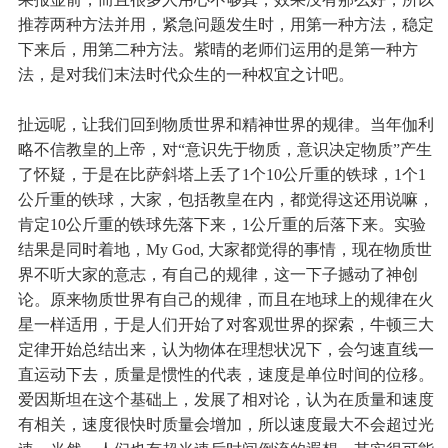
推荐两种方法并用，紧急问题发生时，用第一种方法，稳定
下来后，用第二种方法。紫晴的老师们运用的是第一种方
法，是对我们末法时代众生的一种权宜之计吧。
扯远呢，让我们回到物质世界和精神世界的规律。当年伽利
略不信教皇的上帝，对“意识先于物质，意识决定物质”产生
了怀疑，于是在比萨斜塔上丢了1个10公斤重的铁球，1个1
公斤重的铁球，大家，包括教皇在内，都觉得这还用说嘛，
肯定10公斤重的铁球先落下来，1公斤重的后落下来。实验
结果是同时着地，My God, 大家都觉得的事情，现在物质世
界不听大家的意志，有自己的规律，这一下子撼动了神创
论。原来物质世界有自己的规律，而且在地球上的规律在火
星一样适用，于是人们开始了对客观世界的探索，牛顿三大
定律开始总结出来，认为物体在理想状况下，会匀速直线一
直运动下去，质量是惯性的代表，速度是单位时间的位移。
爱因斯坦在这个基础上，发展了相对论，认为在质量和速度
有相关，速度很快时质量会增加，所以速度最大不会超过光