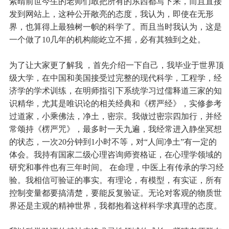
紫晴前世今生的老师们敢把所有的东西都写下来，而且直接
发到网站上，这种公开敞亮的态度，我认为，即使在无形
界，也算得上最独树一帜的科学了。而且当时我认为，这是
一个做了10几年的机构能屹立不摇，必有其独到之处。
为了让大家更了解我 ，首先介绍一下自己，我毕业于世界顶
级大学，在中国和美国接受过完整的现代科学，工程学，经
济学的学术训练，在明师指引下系统学习过儒释道三家的知
识精华，尤其是唯识论的相关经典和《楞严经》，实修参考
过道家，小乘佛法，净土，密宗。我做过密宗四加行，并经
常颂持《楞严咒》，最多时一天九遍，我经常进入静坐冥想
的状态，一次20分钟到1小时不等，对“人间净土”有一定的
体会。我持有国家二级心理咨询师资格证，在心理学领域的
研究和事件也有三年时间。 在命理，中医上有传承的学习经
验。我相信可验证的事实。有理论，有模型，有实证，所有
控制变量都要搞清楚，要能反复验证。无论对客观的物质世
界还是主观的精神世界，我都抱着这样科学求真理的态度。