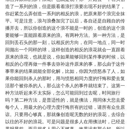
造了一系列的浪，但是眼看着浪打浪要出现不好的结果了，
你赶紧怎么弄创造一系列的相反的浪，把原来那个浪完全抹
平。可是注意，浪与浪叠加完了以后，各自还是自顾自的传
播开去，所以你创造的这个浪不能是一时的，创造的这个浪
要能够一直能跟着原来的浪。有两种方法。第一种方法，是
回到丢石头的那一刻，以相反的方向，在同一地点，同一时
间抛出一个同样的球，这样创造的相反的浪花就会一直跟着
原来的浪花，也就是说，你如果能够回到某件事的时候，以
相反的心理再做一件事去弥补这件原来的事，那么由于这件
事带来的结果就能全部化解，比如，你因为愤怒杀了人，如
果你能回到杀人的那时，用与愤怒相同力度的忏悔和爱去复
活那个被你杀的人，那么这个杀人的事件就结束了。这第一
种方法听起来不太实际，怎么可能回到过去呢，时间旅行
吗？第二种方法，是普适性的，就是佛法，用同体大悲去爱
每个人，用最大的心理力度忏悔所有的过错，请所有众生原
谅。只要用心够真，那就像创造呢无数的好的浪花，去综合
以往的不好的浪花。可是问题是很多人在用佛法时，已经是
果报显前，而且很多人用心不够真，效果没有那么好，所以