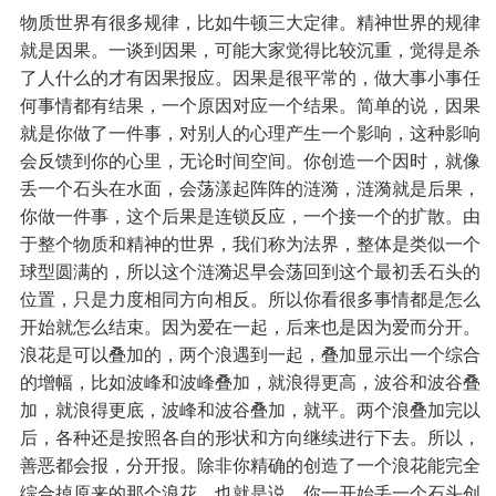
物质世界有很多规律，比如牛顿三大定律。精神世界的规律
就是因果。一谈到因果，可能大家觉得比较沉重，觉得是杀
了人什么的才有因果报应。因果是很平常的，做大事小事任
何事情都有结果，一个原因对应一个结果。简单的说，因果
就是你做了一件事，对别人的心理产生一个影响，这种影响
会反馈到你的心里，无论时间空间。你创造一个因时，就像
丢一个石头在水面，会荡漾起阵阵的涟漪，涟漪就是后果，
你做一件事，这个后果是连锁反应，一个接一个的扩散。由
于整个物质和精神的世界，我们称为法界，整体是类似一个
球型圆满的，所以这个涟漪迟早会荡回到这个最初丢石头的
位置，只是力度相同方向相反。所以你看很多事情都是怎么
开始就怎么结束。因为爱在一起，后来也是因为爱而分开。
浪花是可以叠加的，两个浪遇到一起，叠加显示出一个综合
的增幅，比如波峰和波峰叠加，就浪得更高，波谷和波谷叠
加，就浪得更底，波峰和波谷叠加，就平。两个浪叠加完以
后，各种还是按照各自的形状和方向继续进行下去。所以，
善恶都会报，分开报。除非你精确的创造了一个浪花能完全
综合掉原来的那个浪花。也就是说，你一开始丢一个石头创