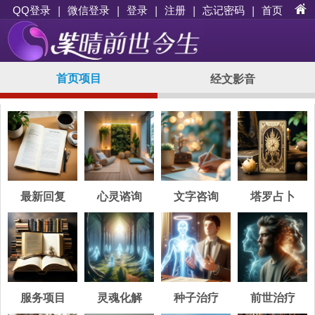
|
|
登录
|
注册
|
忘记密码
|
首页
QQ登录
微信登录
首页项目
经文影音
最新回复
心灵谘询
文字咨询
塔罗占卜
服务项目
灵魂化解
种子治疗
前世治疗