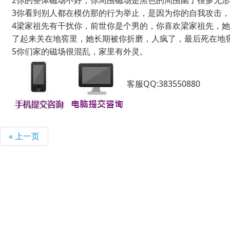
2你的整体磁场不好，你周围磁场是黑色的周围圍了很多无
3你看到别人都在模仿那的行为举止，是因为你的自我攻击
4梁家祖先有干扰你，前世你是个男的，你喜欢梁家祖先，
了起来关在地窖里，她长期被你折磨，人疯了，最后死在地
5你们家的磁场很混乱，家里有外灵。
客服QQ:383550880
« 上一页