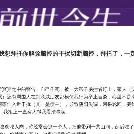
我想拜托你解除脑控的干扰切断脑控，拜托了，一
听冥冥之中的警告，自己作死，被一大帮子脑控者盯上，家人（
眠）还有周围人在到亲戚朋友都模仿我行为举止言谈，心里不是
两家仙入世干扰（其一是债主），导致阴阳失调，因果轮回，要我
，我祖上一直有人帮我看清事实。
你喜欢吃人肉，你经常会抓一个人，把他带到一共山洞，然后吃