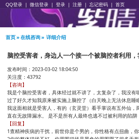
|
|
登录
|
注册
|
忘记密码
|
首页
QQ登录
微信登录
首页
»
在线咨询
»
详细介绍
脑控受害者，身边人一个接一个被脑控者利用，
发布时间：2023-03-02 18:04:50
关注度：43792
【咨询】
我是个脑控受害者，具体经过就不讲了，太复杂了，我没有
过了好久才知我原来被实施上脑控了（白天晚上无法休息睡
我这面相就是受害人，有的（玄灵堂）看手掌说有五外仙，
直在无故障漏水。 是不是所有人最终也逃不过被利用的陷阱
【回复】
1查精神疾病的干扰，前世你是个男的，你性格有点扭曲，