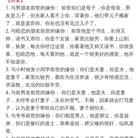
【回复】
1.
与男朋友前世的缘份： 前世你们是母子，你是母亲，男
友是儿子，但夫家人看不上你，背著你，他们带儿子搬家
了，就是遗弃你。你在也没有见过儿子了。
2.
与暗恋的朋友前世的缘份： 前世他是个书生，长得又
帅，读书又用功，你是个女孩，家里比较穷，你要上山割
草，捡柴，每次你经过这里，你看著他又帅又读书，你很羡
慕，也暗恋他，每天看到他，就是一个很美好的感觉，他并
不知道你。
3.
与小时候发小同学前世的缘份：你们是夫妻，你是夫，他
是妻子，家里比较穷，都在为生活奔波，很少有情感交流，
求温饱，生活的比较辛苦。
4.
与前男友前世的缘份： 你们是夫妻，他是夫，你是妻
子，夫经常会打妻子，夫在外受气，不顺，回家就会打骂妻
子，认为是妻子带给自己的不顺。妻子很怕夫。
5.
与爷爷前世的缘份：你们都是男人，他是师父，你是徒
弟，你们是修行的道士，恭奉道祖，师父修的很好，仙风道
骨。