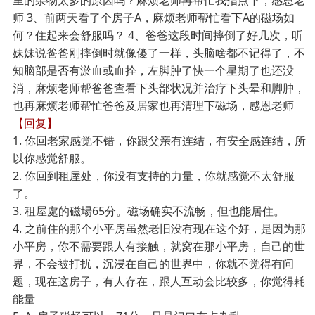
里的杂物太多的原因吗？麻烦老师再帮忙我指点下，感恩老
师 3、前两天看了个房子A，麻烦老师帮忙看下A的磁场如
何？住起来会舒服吗？ 4、爸爸这段时间摔倒了好几次，听
妹妹说爸爸刚摔倒时就像傻了一样，头脑啥都不记得了，不
知脑部是否有淤血或血拴，左脚肿了快一个星期了也还没
消，麻烦老师帮爸爸查看下头部状况并治疗下头晕和脚肿，
也再麻烦老师帮忙爸爸及居家也再清理下磁场，感恩老师
【回复】
1.
你回老家感觉不错，你跟父亲有连结，有安全感连结，所
以你感觉舒服。
2.
你回到租屋处，你没有支持的力量，你就感觉不太舒服
了。
3.
租屋處的磁場65分。磁场确实不流畅，但也能居住。
4.
之前住的那个小平房虽然老旧没有现在这个好，是因为那
小平房，你不需要跟人有接触，就窝在那小平房，自己的世
界，不会被打扰，沉浸在自己的世界中，你就不觉得有问
题，现在这房子，有人存在，跟人互动会比较多，你觉得耗
能量