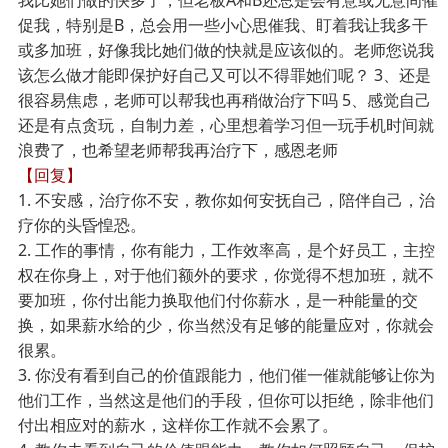
我比她们做的快多了，但老板A和B还总是会有意或无意间催
促我，特别是B，总会用一些小心思催我、盯着我让我多干
或多加班，好像我比她们做的快就是应该似的。老师您说我
该怎么做才能即保护好自己又可以不得罪她们呢？ 3、还是
很容易焦虑，老师可以帮我也再稍做治疗下吗 5、感觉自己
还是有点贪玩，自制力差，心里想着学习但一玩手机时间就
浪费了，也希望老师帮我再治疗下，感恩老师
【回复】
1.
不安感，治疗你不安，教你如何安抚自己，陪伴自己，治
疗你的头昏惶恐。
2.
工作的事情，你有能力，工作效率高，是个好员工，主控
权在你身上，对于他们额外的要求，你觉得不想加班，就不
要加班，你付出能力换取他们付你薪水，是一种能量的交
换，如果薪水给的少，你当然没有足够的能量应对，你就会
很累。
3.
你没有看到自己的价值跟能力，他们催一催就能够让你为
他们工作，当然这是他们的手段，但你可以拒绝，除非他们
付出相应对的薪水，这样你工作就不会累了。