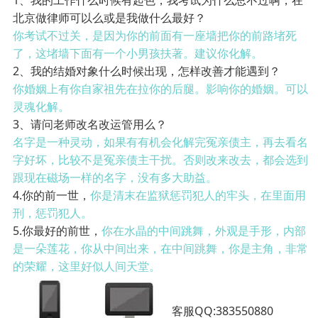
1、我的工作什么时候有起色，我考试为什么总不过啊，在
北京做律师可以么或是我做什么最好？
你考试不过关，是因为你的前面有一座墙把你的前路堵死
了，这堵墙下面有一个小男孩扶著。建议你化解。
2、我的结婚对象什么时候出现，怎样改善才能遇到？
你婚姻上有你自家祖先在拉你的后腿。影响你的婚姻。可以
灵魂化解。
3、请问老师改名改运管用么？
名字是一种灵动，如果有有机会化解完冤亲债主，再去看名
字好坏，比较不是冤亲债主干扰。否则改来改去，都会选到
跟现在磁场一样的名字，没有多大助益。
4.你的前一世，
你是清末在监狱惩罚犯人的牢头，在里面用
刑，惩罚犯人。
5.你最好的前世，
你在水晶的中间跳舞，外观是手形，内部
是一朵莲花，你从中间出来，在中间跳舞，你是主角，非常
的荣耀，这里好似人间天堂。
客服QQ:383550880