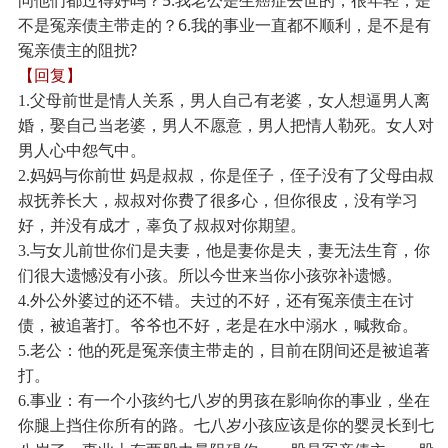
问他们都过得好吗？5.我老公是生癌症去世的，很年轻，是
不是冤亲债主带走的？6.我的事业一直都不顺利，是不是有
冤亲债主的阻扰?
【回复】
1.父母前世是情人关系，男人自己有老婆，女人想逼男人离
婚，娶自己当老婆，男人不愿意，男人把情人勒死。女人对
男人心中怨气中。
2.妈妈与你前世 妈是叔叔，你是侄子，侄子没有了父母由叔
叔抚养长大，叔叔对你费了很多心，但你很皮，没有学习
好，并没有成才，辜负了叔叔对你期望。
3.与女儿前世你们是夫妻，他是妻你是夫，妻无法生育，你
们很大遗憾没有小孩。所以今世来当你小孩弥补遗憾。
4.外公外婆过的还不错。夫过的不好，还有冤亲债主在讨
债，被追著打。爷爷也不好，老是在水中溺水，喊救命。
5.老公：他的死是冤亲债主带走的，目前在阴间还是被追著
打。
6.事业：有一个小孩约七八岁的男孩在影响你的事业，坐在
你腿上挡住你所有的路。
七八岁小孩应该是你的婴灵长到七