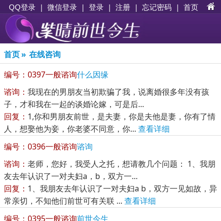
|
|
登录
|
注册
|
忘记密码
|
首页
QQ登录
微信登录
首页
»
在线咨询
编号：0397
一般谘询
什么因缘
谘询：
我现在的男朋友当初欺骗了我，说离婚很多年没有孩
子，才和我在一起的谈婚论嫁，可是后...
回复：
1,你和男朋友前世，是夫妻，你是夫他是妻，你有了情
人，想娶他为妾，你老婆不同意，你...
查看详细
编号：0396
一般谘询
谘询
谘询：
老师，您好，我受人之托，想请教几个问题： 1、我朋
友去年认识了一对夫妇a，b，双方一...
回复：
1、我朋友去年认识了一对夫妇a b，双方一见如故，异
常亲切，不知他们前世可有关联 ...
查看详细
编号：0395
一般谘询
前世今生