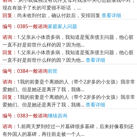
谘询：
从小就孤独没有玩伴父母对我漠不关心总数落我不对，
现在有孩子了长的可爱很不听话 ，...
回复：
尚未收到付款，确认付款后，安排回复
查看详细
编号：0385
一般谘询
家庭家人问题
谘询：
1.父亲从小体质多病，我知道是冤亲债主问题，他心脏
一直不好是前世什么样的因？因为他...
回复：
1.父亲从小体质多病，我知道是冤亲债主问题，他心脏
一直不好是前世什么样的因？因为他...
查看详细
编号：0384
一般谘询
前世
谘询：
1我的前妻是个离婚的人（带个2岁多的小女孩）我非常
爱她们。但是她还是离开了我，我痛...
回复：
1我的前妻是个离婚的人（带个2岁多的小女孩）我非常
爱她们。但是她还是离开了我，我痛...
查看详细
编号：0383
一般谘询
继续咨询
谘询：
1.前两天梦到经过一片墓碑很多墓碑，后来好像看到还
有外国人的墓碑，再往前走被一个人...