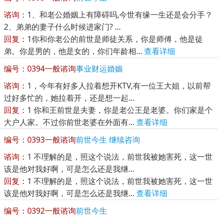
谘询：
1、和老公婚姻上有障碍吗,今世有缘一生还是会分手？
2、弟弟的妻子什么时候进家门? ...
回复：
1你和你老公的前世是师徒关系，你是师傅，他是徒
弟。你是男的，他是女的，你们年龄相...
查看详细
编号：0394
一般谘询
事业财运婚姻
谘询：
1，今年有好多人拉着想开KTV,有一位王大姐，以前帮
过好多忙的，她拉着开，还是想一起...
回复：
1 你和王前世是夫妻，你是老公王是老婆。你们家是个
大户人家。不过你前世老婆在外面有...
查看详细
编号：0393
一般谘询
前世今生 继续咨询
谘询：
1 不理解的是，照这个说法，前世我被她害死，这一世
该是他对我好啊，可是怎么还是我继...
回复：
1 不理解的是，照这个说法，前世我被她害死，这一世
该是他对我好啊，可是怎么还是我继...
查看详细
编号：0392
一般谘询
前世今生