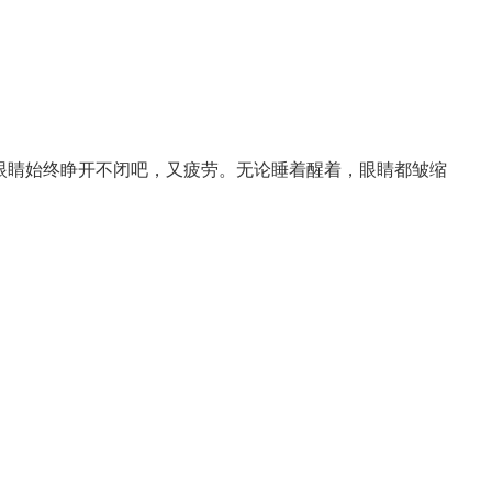
眼睛始终睁开不闭吧，又疲劳。
无论睡着醒着，眼睛都皱缩