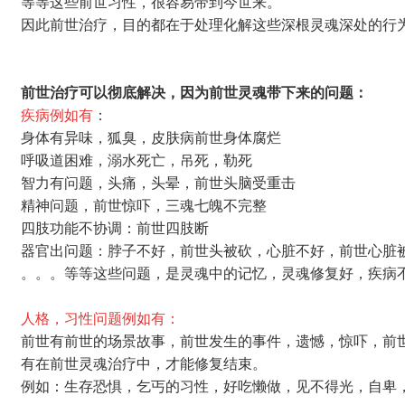
等等这些前世习性，很容易带到今世来。
因此前世治疗，目的都在于处理化解这些深根灵魂深处的行
前世治疗可以彻底解决，因为前世灵魂带下来的问题：
疾病例如有
：
身体有异味，狐臭，皮肤病前世身体腐烂
呼吸道困难，溺水死亡，吊死，勒死
智力有问题，头痛，头晕，前世头脑受重击
精神问题，前世惊吓，三魂七魄不完整
四肢功能不协调：前世四肢断
器官出问题：脖子不好，前世头被砍，心脏不好，前世心脏
。。。等等这些问题，是灵魂中的记忆，灵魂修复好，疾病
人格，习性问题例如有：
前世有前世的场景故事，前世发生的事件，遗憾，惊吓，前
有在前世灵魂治疗中，才能修复结束。
例如：
生存恐惧，
乞丐的习性，
好吃懒做，
见不得光，
自卑