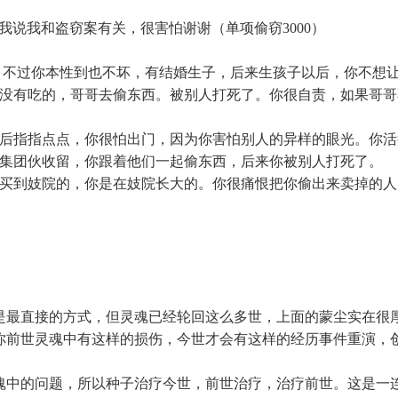
我说我和盗窃案有关，很害怕谢谢（单项偷窃3000）
西，不过你本性到也不坏，有结婚生子，后来生孩子以后，你不想
们没有吃的，哥哥去偷东西。被别人打死了。你很自责，如果哥
背后指指点点，你很怕出门，因为你害怕别人的异样的眼光。你
盗集团伙收留，你跟着他们一起偷东西，后来你被别人打死了。
，买到妓院的，你是在妓院长大的。你很痛恨把你偷出来卖掉的
是最直接的方式，但灵魂已经轮回这么多世，上面的蒙尘实在很
你前世灵魂中有这样的损伤，今世才会有这样的经历事件重演，
魂中的问题，所以种子治疗今世，前世治疗，治疗前世。这是一