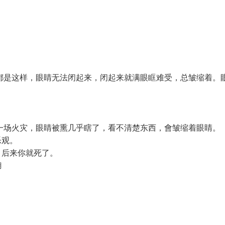
都是这样，眼睛无法闭起来，闭起来就满眼眶难受，总皱缩着。
一场火灾，眼睛被熏几乎瞎了，看不清楚东西，會皱缩着眼睛。
乐观。
，后来你就死了。
糊