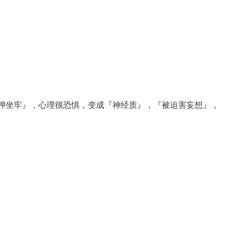
押坐牢』，心理很恐惧，变成『神经质』，『被迫害妄想』，