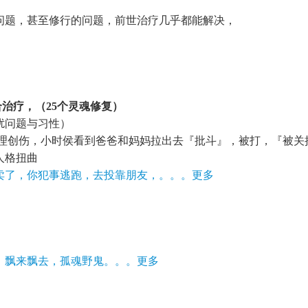
问题，甚至修行的问题，前世治疗几乎都能解决，
治疗，（25个灵魂修复）
扰问题与习性）
心理创伤，小时侯看到爸爸和妈妈拉出去『批斗』，被打，『被关
人格扭曲
出卖了，你犯事逃跑，去投靠朋友，。。。更多
，飘来飘去，孤魂野鬼。。。更多