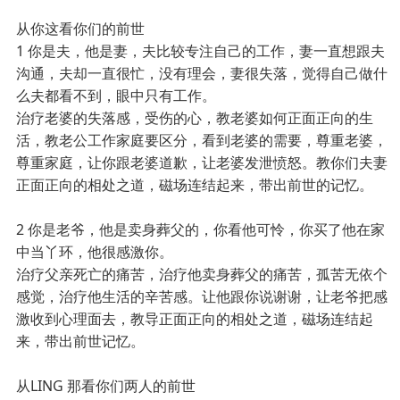
从你这看你们的前世
1 你是夫，他是妻，夫比较专注自己的工作，妻一直想跟夫
沟通，夫却一直很忙，没有理会，妻很失落，觉得自己做什
么夫都看不到，眼中只有工作。
治疗老婆的失落感，受伤的心，教老婆如何正面正向的生
活，教老公工作家庭要区分，看到老婆的需要，尊重老婆，
尊重家庭，让你跟老婆道歉，让老婆发泄愤怒。教你们夫妻
正面正向的相处之道，磁场连结起来，带出前世的记忆。
2 你是老爷，他是卖身葬父的，你看他可怜，你买了他在家
中当丫环，他很感激你。
治疗父亲死亡的痛苦，治疗他卖身葬父的痛苦，孤苦无依个
感觉，治疗他生活的辛苦感。让他跟你说谢谢，让老爷把感
激收到心理面去，教导正面正向的相处之道，磁场连结起
来，带出前世记忆。
从LING 那看你们两人的前世