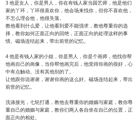
3 他是女人，你是男人，你在有钱人家当园艺师，他是他们
家的丫环，丫环很喜欢你，他会场来找你，但你不喜欢他，
不怎么理会他，他很失落。
教他看到什么爱，让他看到爱不能强求，教他尊重你的选
择，教你如何正面正向的回绝，正面正向的处理这样的事
情。磁场连结起来，带出前世的记忆。
4 他是有钱人家的小姐，你是男人，你是个画师，他找你帮
他画自己的画像，当你帮他画完后，他觉得你画的很好，心
中有点触动。没有其他别的了。
让他跟你说谢谢，谢谢你画的这么好。磁场连结起来，带出
前世的记忆。
洗涤接光，七轮打通，教他去尊重你的婚姻与家庭，教你尊
重自己的婚姻与家庭，教你们两人各自坐在自己的位置，正
面正向的相处。