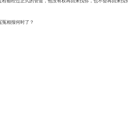
过程都经过正式的管道，他没有权再回来找你，也不会再回来找
冤冤相报何时了？