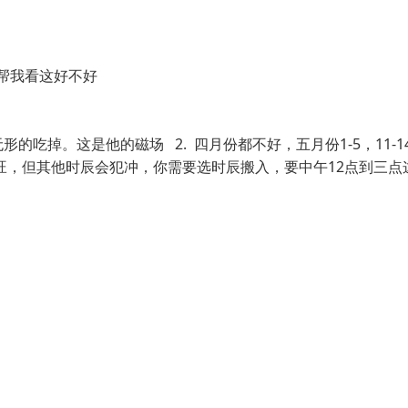
帮我看这好不好
无形的吃掉。这是他的磁场
2. 四月份都不好，五月份1-5，11-1
很旺，但其他时辰会犯冲，你需要选时辰搬入，要中午12点到三